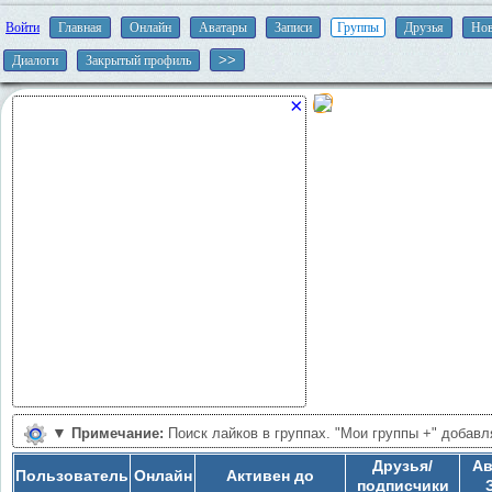
Войти
Главная
Онлайн
Аватары
Записи
Группы
Друзья
Нов
Диалоги
Закрытый профиль
×
▼
Примечание:
Поиск лайков в группах. "Мои группы +" добавл
группы. "Скорость 2х" увеличивает скорость. Если увеличится счетчи
Друзья/
Ав
Пользователь
Онлайн
Активен до
"2х".
подписчики