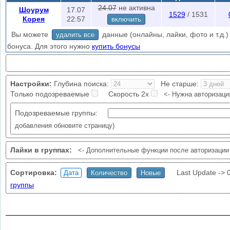
Ограничения проверки
: 1/5 мин., без авторизации 1/60 мин.
24.07
не активна
Шоурум
17.07
1529
/ 1531
ВК лимиты:
~5000 запросов, при превышении выдает ошибку "rate lim
Корея
22:57
включить
повторной проверки (1-24 часа) или зайдите с другой страницы.
Вы можете
данные (онлайны, лайки, фото и т.д.) 
удалить все
Авторизируйтесь
чтобы уменьшить кол-во ошибок проверки (слева 
бонуса. Для этого нужно
купить бонусы
нужна авторизация?
Настройки:
Глубина поиска:
Не старше:
Только подозреваемые
Скорость 2х
<- Нужна авторизаци
Подозреваемые группы:
добавления обновите страницу)
Лайки в группах:
<- Дополнительные функции после авторизации
Сортировка:
Last Update ->
группы