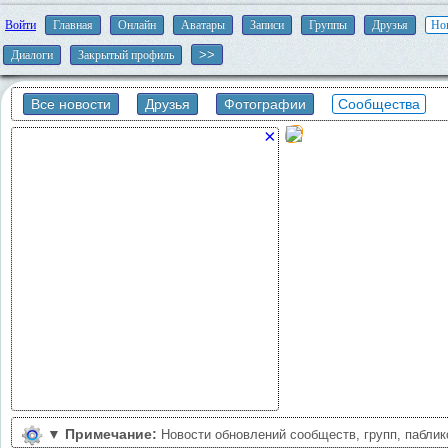
Войти
Главная
Онлайн
Аватары
Записи
Группы
Друзья
Но
Диалоги
Закрытый профиль
Все новости
Друзья
Фотографии
Сообщества
×
▼
Примечание:
Новости обновлений сообществ, групп, пабли