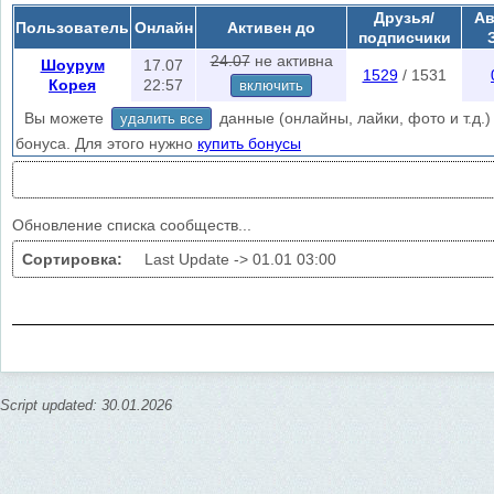
при заходе на эту страничку.
Друзья/
Ав
Пользователь
Онлайн
Активен до
Скрытые группы находятся в автоматическом режиме или в меню
лай
подписчики
поиска скрытых сообществ.
24.07
не активна
Шоурум
17.07
1529
/ 1531
Корея
22:57
включить
Вы можете
данные (онлайны, лайки, фото и т.д.) 
удалить все
бонуса. Для этого нужно
купить бонусы
Обновление списка сообществ...
Сортировка:
Last Update ->
01.01 03:00
Script updated: 30.01.2026