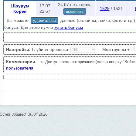
скрытых сообществ. Глубина проверки - сколько последних записей п
24.07
не активна
Шоурум
17.07
1529
/ 1531
добавляет в проверку комментариев ваши группы. В поиске по друз
Корея
22:57
включить
друзья, кому ставились лайки и подозреваемые (меню
друзья
).
Вы можете
данные (онлайны, лайки, фото и т.д.) 
удалить все
Ограничения проверки
: 1/10 мин., без авторизации 1/60 мин.
бонуса. Для этого нужно
купить бонусы
Авторизируйтесь
чтобы уменьшить кол-во ошибок проверки (слева в
нужна авторизация?
Настройки:
Глубина проверки:
Мои группы +
Комментарии:
<- Доступ после авторизации (слева вверху "Войти
пользователя
Script updated: 30.04.2026