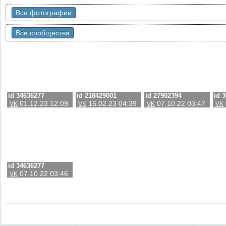
Все фотографии
Все сообщества
id 34636277
id 218429001
id 27902394
id 
01.12.23 12:09
16.02.23 04:39
07.10.22 03:47
VK
VK
VK
VK
id 34636277
07.10.22 03:46
VK