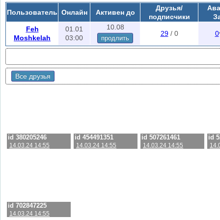
Друзья/
Ава
Пользователь
Онлайн
Активен до
подписчики
З
10.08
Feh
01.01
29
/ 0
0
Moshkelah
03:00
продлить
Все друзья
id 380205246
id 454491351
id 507261461
id 
14.03.24 14:55
14.03.24 14:55
14.03.24 14:55
14.
id 702847225
14.03.24 14:55