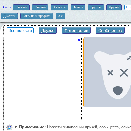
Войти
Главная
Онлайн
Аватары
Записи
Группы
Друзья
Но
Диалоги
Закрытый профиль
Все новости
Друзья
Фотографии
Сообщества
×
▼
Примечание:
Новости обновлений друзей, сообществ, лайко