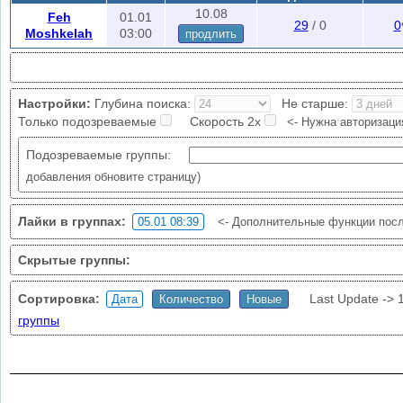
Ограничения проверки
: 1/5 мин., без авторизации 1/60 мин.
10.08
Feh
01.01
29
/ 0
0
ВК лимиты:
~5000 запросов, при превышении выдает ошибку "rate lim
Moshkelah
03:00
продлить
повторной проверки (1-24 часа) или зайдите с другой страницы.
Авторизируйтесь
чтобы уменьшить кол-во ошибок проверки (слева 
нужна авторизация?
Настройки:
Глубина поиска:
Не старше:
Только подозреваемые
Скорость 2х
<- Нужна авторизаци
Подозреваемые группы:
добавления обновите страницу)
Лайки в группах:
<- Дополнительные функции посл
Скрытые группы:
Сортировка:
Last Update ->
группы