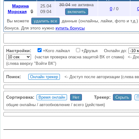
вы можете добавить в проверку подозреваемых и друзей пользовател
30.04
не активна
Марина
25.04
0
/ 0
Подробное описание
Морская
🔒
09:04
включить
Внимание:
частая проверка опасна защитой ВК от спама - Flood
Вы можете
данные (онлайны, лайки, фото и т.д.) 
удалить все
часов бан во всех приложениях ВК).
Ваше время должно совпадать
бонуса. Для этого нужно
купить бонусы
time = vk_time).
Авторизуйтесь
чтобы уменьшить ошибки проверки (слева вверху "
авторизация?
Настройки:
+Кого лайкал
+Друзья Онлайн до:
(частая проверка опасна защитой ВК от спама)
<- До
(слева вверху "Войти ВК")
Поиск:
<- Доступ после авторизации (слева вв
Сортировка:
Трекер:
общие онлайны / автообновление / всего (действия)