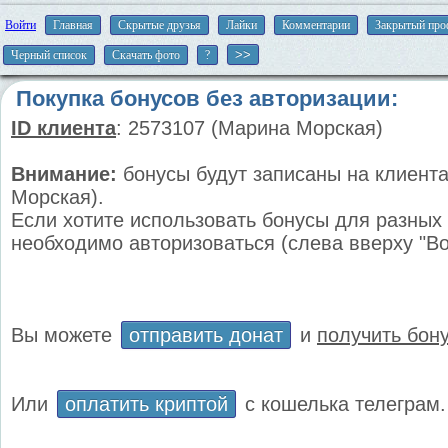
Войти
Главная
Скрытые друзья
Лайки
Комментарии
Закрытый про
Черный список
Скачать фото
?
Покупка бонусов без авторизации:
ID клиента
: 2573107 (Марина Морская)
Внимание:
бонусы будут записаны на клиента
Морская).
Если хотите использовать бонусы для разных 
необходимо авторизоваться (слева вверху "Во
Вы можете
отправить донат
и
получить бон
Или
оплатить криптой
с кошелька телеграм.