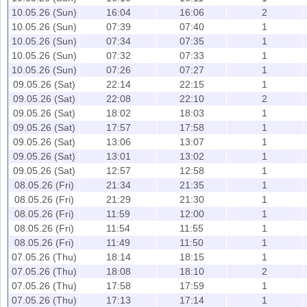
10.05.26 (Sun)
16:04
16:06
2
10.05.26 (Sun)
07:39
07:40
1
10.05.26 (Sun)
07:34
07:35
1
10.05.26 (Sun)
07:32
07:33
1
10.05.26 (Sun)
07:26
07:27
1
09.05.26 (Sat)
22:14
22:15
1
09.05.26 (Sat)
22:08
22:10
2
09.05.26 (Sat)
18:02
18:03
1
09.05.26 (Sat)
17:57
17:58
1
09.05.26 (Sat)
13:06
13:07
1
09.05.26 (Sat)
13:01
13:02
1
09.05.26 (Sat)
12:57
12:58
1
08.05.26 (Fri)
21:34
21:35
1
08.05.26 (Fri)
21:29
21:30
1
08.05.26 (Fri)
11:59
12:00
1
08.05.26 (Fri)
11:54
11:55
1
08.05.26 (Fri)
11:49
11:50
1
07.05.26 (Thu)
18:14
18:15
1
07.05.26 (Thu)
18:08
18:10
2
07.05.26 (Thu)
17:58
17:59
1
07.05.26 (Thu)
17:13
17:14
1