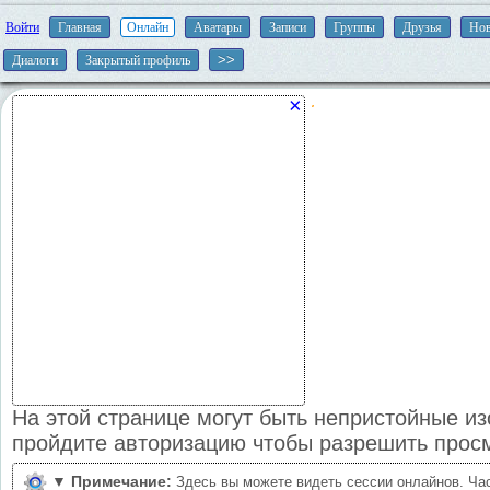
Войти
Главная
Онлайн
Аватары
Записи
Группы
Друзья
Нов
Диалоги
Закрытый профиль
×
На этой странице могут быть непристойные и
пройдите авторизацию чтобы разрешить прос
▼
Примечание:
Здесь вы можете видеть сессии онлайнов. Ча