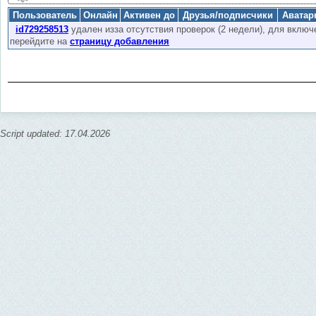
минут, точный онлайн = время конца сессии, начало сессии =
-9
мину
Пользователь
Онлайн
Активен до
Друзья/подписчики
Аватар
Сессии короче
10
минут объединяются в одну. Для более точного о
id729258513
удален изза отсутствия проверок (2 недели), для вклю
онлайн
.
перейдите на
страницу добавления
Внимание:
Активность 2 недели, чтобы продлить
купите бонусы
(1 
хранятся
3
месяца, вы можете скачать все онлайны по кнопке "Export"
Script updated: 17.04.2026