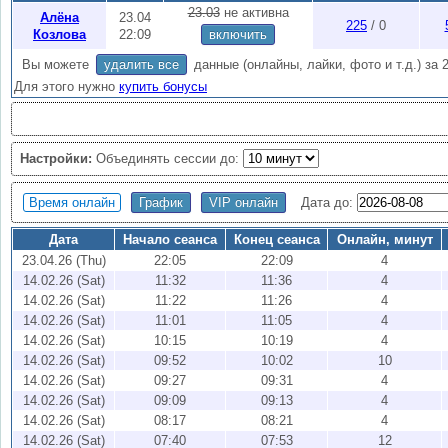
онлайн
.
23.03
не активна
Алёна
23.04
225
/ 0
Внимание:
Активность 2 недели, чтобы продлить
купите бонусы
(1 
Козлова
22:09
включить
хранятся
3
месяца, вы можете скачать все онлайны по кнопке "Export"
Вы можете
удалить все
данные (онлайны, лайки, фото и т.д.) за 
Для этого нужно
купить бонусы
Настройки:
Объединять сессии до:
Время онлайн
График
VIP онлайн
Дата до:
Дата
Начало сеанса
Конец сеанса
Онлайн, минут
23.04.26 (Thu)
22:05
22:09
4
14.02.26 (Sat)
11:32
11:36
4
14.02.26 (Sat)
11:22
11:26
4
14.02.26 (Sat)
11:01
11:05
4
14.02.26 (Sat)
10:15
10:19
4
14.02.26 (Sat)
09:52
10:02
10
14.02.26 (Sat)
09:27
09:31
4
14.02.26 (Sat)
09:09
09:13
4
14.02.26 (Sat)
08:17
08:21
4
14.02.26 (Sat)
07:40
07:53
12