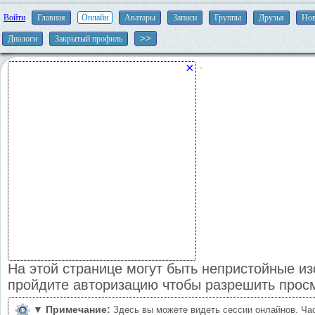
Войти
Главная
Онлайн
Аватары
Записи
Группы
Друзья
Нов
Диалоги
Закрытый профиль
×
На этой странице могут быть непристойные и
пройдите авторизацию чтобы разрешить прос
▼
Примечание:
Здесь вы можете видеть сессии онлайнов. Ча