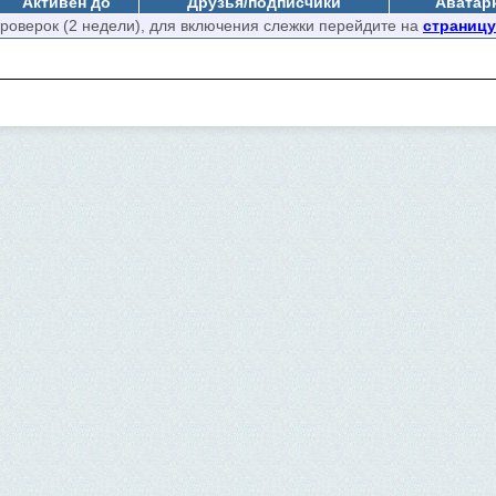
Активен до
Друзья/подписчики
Аватарк
проверок (2 недели), для включения слежки перейдите на
страницу