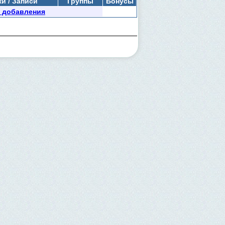
и / Записи
Группы
Бонусы
 добавления