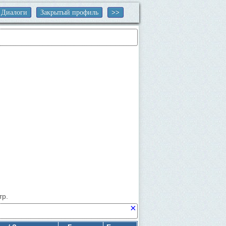
Диалоги
Закрытый профиль
тр.
×