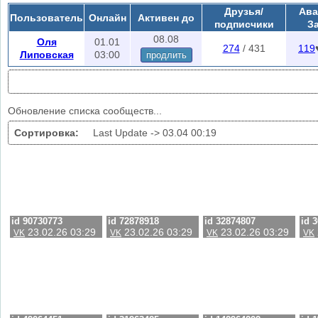
при заходе на эту страничку.
Друзья/
Ава
Пользователь
Онлайн
Активен до
Скрытые группы находятся в автоматическом режиме или в меню
лай
подписчики
З
поиска скрытых сообществ.
08.08
Оля
01.01
274
/ 431
119
Липовская
03:00
продлить
Обновление списка сообществ...
Сортировка:
Last Update ->
03.04 00:19
id 90730773
id 72878918
id 32874807
id 
23.02.26 03:29
23.02.26 03:29
23.02.26 03:29
VK
VK
VK
VK