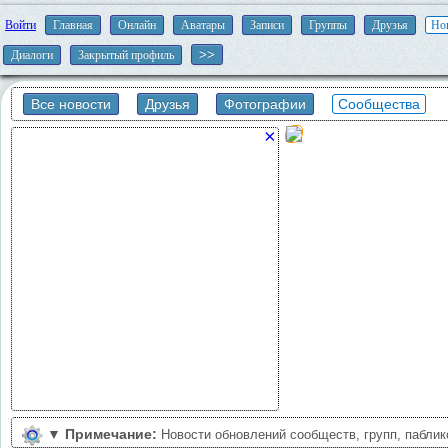
Войти
Главная
Онлайн
Аватары
Записи
Группы
Друзья
Но
Диалоги
Закрытый профиль
Все новости
Друзья
Фотографии
Сообщества
×
▼
Примечание:
Новости обновлений сообществ, групп, пабли