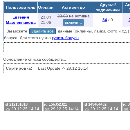
при заходе на эту страничку.
Друзья/
Ав
Пользователь
Онлайн
Активен до
Скрытые группы находятся в автоматическом режиме или в меню
лай
подписчики
поиска скрытых сообществ.
23.03
не активна
Евгения
23.04
84
/ 0
Масленникова
21:06
включить
Вы можете
данные (онлайны, лайки, фото и т.д.) 
удалить все
бонуса. Для этого нужно
купить бонусы
Обновление списка сообществ...
Сортировка:
Last Update ->
29.12 16:14
id 212151818
id 156352321
id 149464432
id 
29.12.25 14:14
29.12.25 14:14
29.12.25 14:14
VK
VK
VK
VK