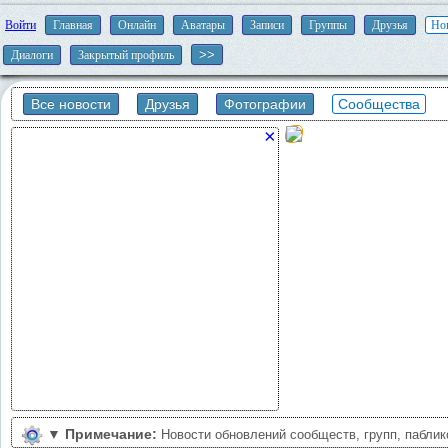
Войти
Главная
Онлайн
Аватары
Записи
Группы
Друзья
Но
Диалоги
Закрытый профиль
Все новости
Друзья
Фотографии
Сообщества
×
▼
Примечание:
Новости обновлений сообществ, групп, пабли