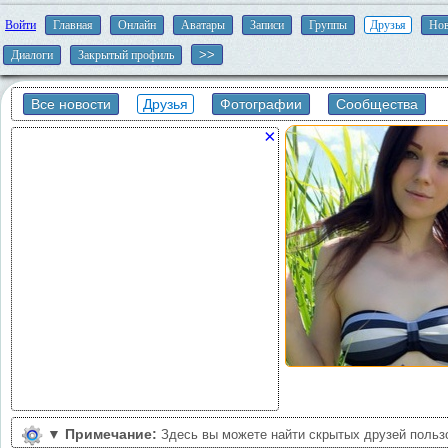
Войти
Главная
Онлайн
Аватары
Записи
Группы
Друзья
Нов
Диалоги
Закрытый профиль
Все новости
Друзья
Фотографии
Сообщества
×
▼
Примечание:
Здесь вы можете найти скрытых друзей польз