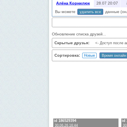
Настройка "Скорость 2х" увеличивает ско
Алёна Корнилюк
28.07 20:07
Друзьях" добавляет друзей-друзей уровн
Вы можете
данные (онл
удалить все
при заходе на эту страничку. Если проф
ВК ограничения:
~5000 запросов, при пре
страницы.
Авторизируйтесь
чтобы уменьшить кол-в
Обновление списка друзей...
Скрытые друзья:
<- Доступ после а
Сортировка:
id 186529394
id
30.06.26 16:44
30