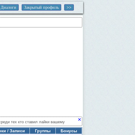
Диалоги
Закрытый профиль
×
среди тех кто ставил лайки вашему
ее найденные и подозреваемые).
ки / Записи
Группы
Бонусы