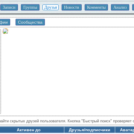
Записи
Группы
Друзья
Новости
Комменты
Анализ
афии
Сообщества
айти скрытых друзей пользователя. Кнопка "Быстрый поиск" проверяет 
" находит по общим друзьям пользователя (при поиске учитываются ран
Активен до
Друзья/подписчики
Аватар