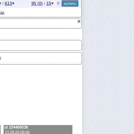
а "Увеличение поиска" для поиска "В
♥ /
613
♥
95
(0)
/
15
♥
0
купить
 Новые и удаленные друзья обновляются
сы
ь
.
ки (1-24 часа) или зайдите с другой
×
ия?
4
id 224460038
21.06.26 08:48