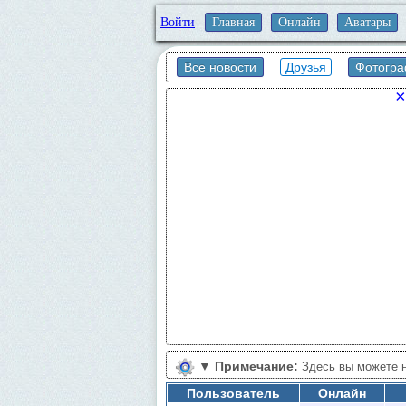
Войти
Главная
Онлайн
Аватары
Все новости
Друзья
Фотогр
×
▼
Примечание:
Здесь вы можете н
пользователю. Кнопка "В друзьях друзей
Пользователь
Онлайн