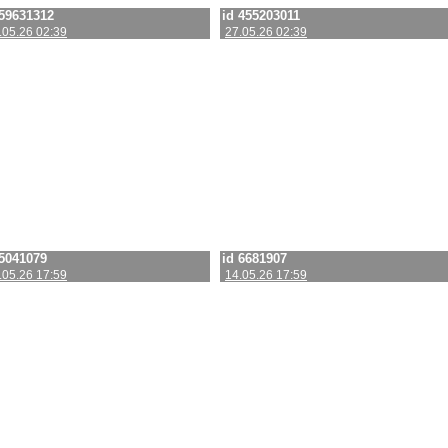
 59631312
id 455203011
.05.26 02:39
27.05.26 02:39
 5041079
id 6681907
.05.26 17:59
14.05.26 17:59