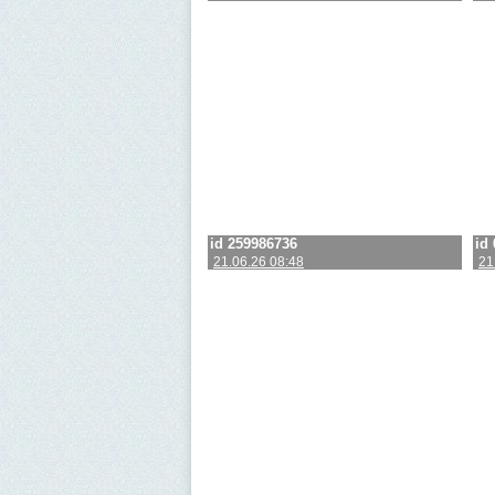
id 259986736
id
21.06.26 08:48
21