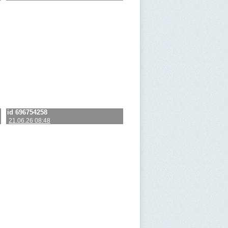
id 696754258
21.06.26 08:48