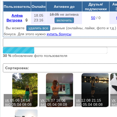
Друзья/
Ав
Пользователь
Онлайн
Активен до
подписчики
18.05
не активна
Алёна
18.05
50
/ 0
Ветрова
🔒
23:16
включить
Вы можете
данные (онлайны, лайки, фото и т.д.) 
удалить все
бонуса. Для этого нужно
купить бонусы
30 %
обновление фото пользователя
Сортировка:
05.06 14:14
26.07 16:06
12.08 21:15
VK
VK
VK
VK
05.04 08:08
05.04 08:08
05.04 08:08
IMG
IMG
IMG
IM