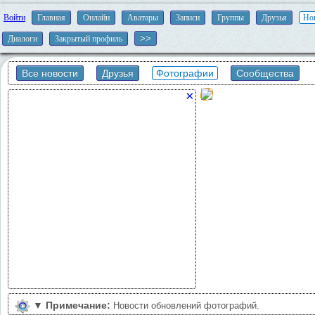
Войти
Главная
Онлайн
Аватары
Записи
Группы
Друзья
Но
Диалоги
Закрытый профиль
Все новости
Друзья
Фотографии
Сообщества
×
▼
Примечание:
Новости обновлений фотографий.