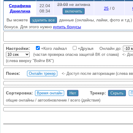
вы можете добавить в проверку подозреваемых и друзей пользовател
23.03
не активна
Серафима
22.04
25
/ 0
Подробное описание
Данилина
08:34
включить
Внимание:
частая проверка опасна защитой ВК от спама - Flood
Вы можете
данные (онлайны, лайки, фото и т.д.) 
удалить все
часов бан во всех приложениях ВК).
Ваше время должно совпадать
бонуса. Для этого нужно
купить бонусы
time = vk_time).
Авторизуйтесь
чтобы уменьшить ошибки проверки (слева вверху "
авторизация?
Настройки:
+Кого лайкал
+Друзья Онлайн до:
(частая проверка опасна защитой ВК от спама)
<- До
(слева вверху "Войти ВК")
Поиск:
<- Доступ после авторизации (слева вв
Сортировка:
Трекер:
общие онлайны / автообновление / всего (действия)