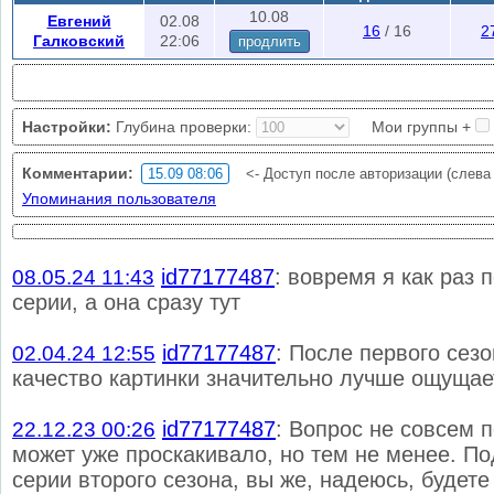
скрытых сообществ. Глубина проверки - сколько последних записей п
10.08
Евгений
02.08
16
/ 16
2
добавляет в проверку комментариев ваши группы. В поиске по друз
Галковский
22:06
продлить
друзья, кому ставились лайки и подозреваемые (меню
друзья
).
Ограничения проверки
: 1/10 мин., без авторизации 1/60 мин.
Авторизируйтесь
чтобы уменьшить кол-во ошибок проверки (слева в
Настройки:
Глубина проверки:
Мои группы +
нужна авторизация?
Комментарии:
<- Доступ после авторизации (слева
Упоминания пользователя
id77177487
: вовремя я как раз 
08.05.24 11:43
серии, а она сразу тут
id77177487
: После первого сезо
02.04.24 12:55
качество картинки значительно лучше ощущае
id77177487
: Вопрос не совсем п
22.12.23 00:26
может уже проскакивало, но тем не менее. По
серии второго сезона, вы же, надеюсь, будете