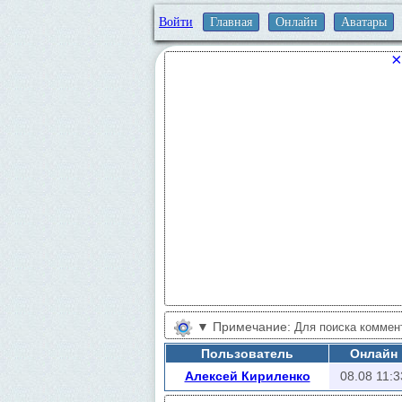
Войти
Главная
Онлайн
Аватары
×
▼
Примечание:
Для поиска коммент
другую вкладку пока идет загрузка). В 
Пользователь
Онлайн
Глубина проверки - сколько последних за
Алексей Кириленко
08.08 11:3
учитываются скрытые друзья, кому став