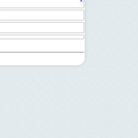
×
ия?