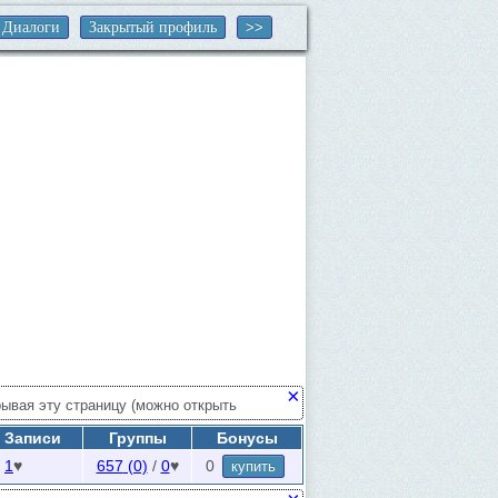
Диалоги
Закрытый профиль
×
рывая эту страницу (можно открыть
 кнопке поиска скрытых сообществ.
/ Записи
Группы
Бонусы
ваши группы. В поиске по друзьям
/
1
♥
657
(0)
/
0
♥
0
купить