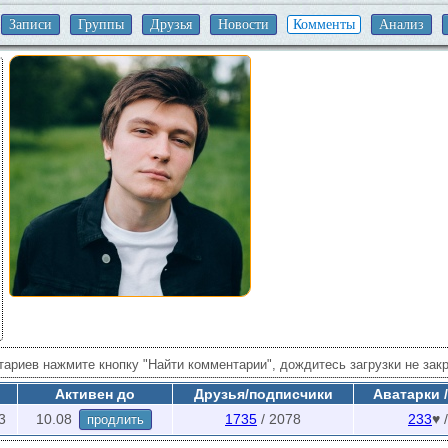
Записи
Группы
Друзья
Новости
Комменты
Анализ
ариев нажмите кнопку "Найти комментарии", дождитесь загрузки не зак
поиске учитываются скрытые группы, найденные в меню
лайки в группах
по
Активен до
Друзья/подписчики
Аватарки 
писей проверять. "Мои группы +" - добавляет в проверку комментариев 
3
10.08
1735
/ 2078
233
♥ 
продлить
ились лайки и подозреваемые (меню
друзья
).