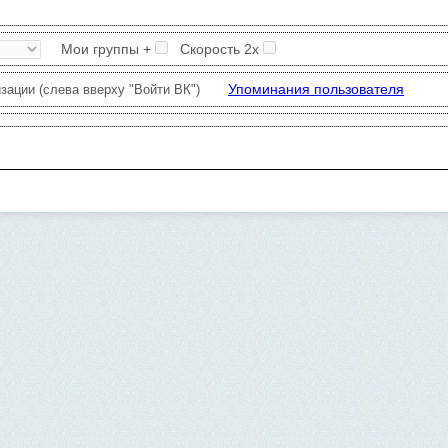
авторизации 1/60 мин.
о ошибок проверки (слева вверху "Вход ВК").
Для чего нужна авторизац
Мои группы +
Скорость 2х
Упоминания пользователя
зации (слева вверху "Войти ВК")