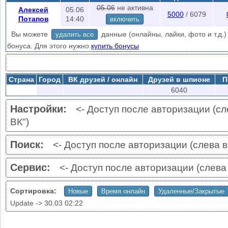
по городу", дождитесь загрузки не закрывая эту страницу (можно от
05.06
не активна
Алексей
05.06
5000
/ 6079
идет загрузка). Если нашелся хотя бы 1 друг - вы сможете найти ост
Потапов
14:40
включить
друзьях" в меню "
Друзья
".
Вы можете
данные (онлайны, лайки, фото и т.д.) 
удалить все
ВК ограничения:
~5000 запросов, при превышении выдает ошибку "rat
бонуса. Для этого нужно
купить бонусы
повторной проверки (1-24 часа) или зайдите с другой страницы.
Авторизируйтесь
чтобы уменьшить кол-во ошибок проверки (слева в
нужна авторизация?
Страна
Город
ВК друзей / онлайн
Друзей в шпионе
П
6040
Настройки:
<- Доступ после авторизации (сл
ВК")
Поиск:
<- Доступ после авторизации (слева в
Сервис:
<- Доступ после авторизации (слева
Сортировка:
Update ->
30.03 02:22