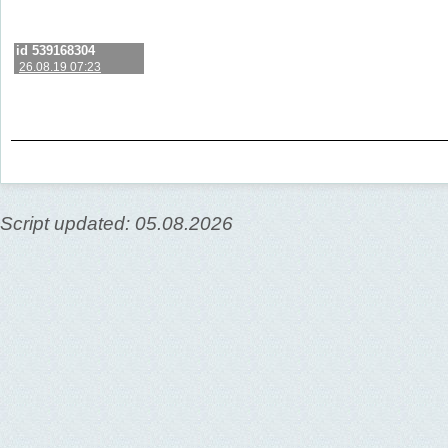
id 539168304
26.08.19 07:23
Script updated: 05.08.2026