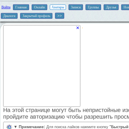
Войти
Главная
Онлайн
Аватары
Записи
Группы
Друзья
Нов
Диалоги
Закрытый профиль
×
На этой странице могут быть непристойные и
пройдите авторизацию чтобы разрешить прос
▼
Примечание:
Для поиска лайков нажмите кнопку
"Быстрый