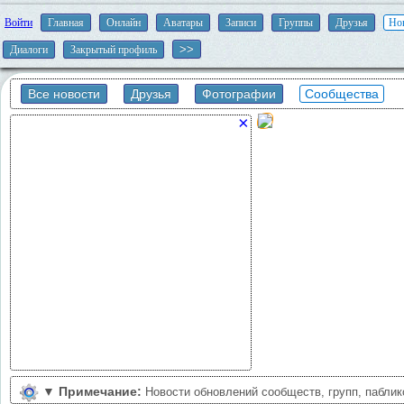
Войти
Главная
Онлайн
Аватары
Записи
Группы
Друзья
Но
Диалоги
Закрытый профиль
Все новости
Друзья
Фотографии
Сообщества
×
▼
Примечание:
Новости обновлений сообществ, групп, пабли