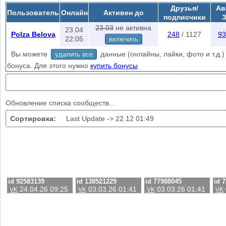
при заходе на эту страничку.
Друзья/
Ав
Пользователь
Онлайн
Активен до
Скрытые группы находятся в автоматическом режиме или в меню
лай
подписчики
поиска скрытых сообществ.
23.03
не активна
23.04
Polza Belova
248
/ 1127
93
22:05
включить
Вы можете
данные (онлайны, лайки, фото и т.д.) 
удалить все
бонуса. Для этого нужно
купить бонусы
Обновление списка сообществ...
Сортировка:
Last Update ->
22.12 01:49
id 92583139
id 138521229
id 77988045
id 
24.04.26 09:25
03.03.26 01:41
03.03.26 01:41
VK
VK
VK
VK