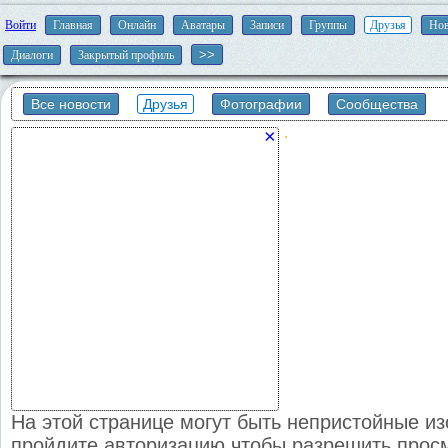
Войти
Главная
Онлайн
Аватары
Записи
Группы
Друзья
Нов
Диалоги
Закрытый профиль
Все новости
Друзья
Фотографии
Сообщества
×
На этой странице могут быть непристойные и
пройдите авторизацию чтобы разрешить прос