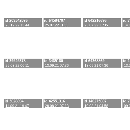
id 209342076
id 64584707
id 642216696
id 
26.12.22 13:44
25.07.22 11:35
25.07.22 11:35
14.
id 39545378
id 3465180
id 64368869
id 
29.03.22 06:11
13.09.21 07:36
13.09.21 07:36
13.
id 3628894
id 42551316
id 140275607
id 
11.09.21 19:47
28.08.21 07:13
10.08.21 04:58
09.