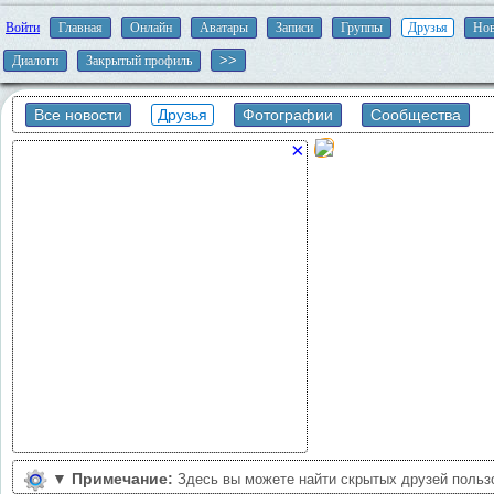
Войти
Главная
Онлайн
Аватары
Записи
Группы
Друзья
Нов
Диалоги
Закрытый профиль
Все новости
Друзья
Фотографии
Сообщества
×
▼
Примечание:
Здесь вы можете найти скрытых друзей польз