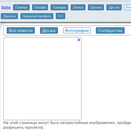
Войти
Главная
Онлайн
Аватары
Записи
Группы
Друзья
Но
Диалоги
Закрытый профиль
Все новости
Друзья
Фотографии
Сообщества
×
На этой странице могут быть непристойные изображения, пройд
разрешить просмотр.