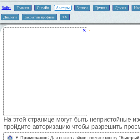
Войти
Главная
Онлайн
Аватары
Записи
Группы
Друзья
Нов
Диалоги
Закрытый профиль
×
На этой странице могут быть непристойные и
пройдите авторизацию чтобы разрешить прос
▼
Примечание:
Для поиска лайков нажмите кнопку
"Быстрый