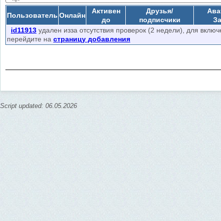
загрузки не закрывая эту страницу (можно открыть другую вкладку по
Активен
Друзья/
Ава
Пользователь
Онлайн
умолчанию идет проверка
скрытых друзей
и тех
кому пользовател
до
подписчики
З
"Полная проверка"
(доступ после авторизации) находит лайки авата
id11913
удален изза отсутствия проверок (2 недели), для вклю
перейдите на
сохраненных фото, фото в альбомах на выставленную глубину поиск
страницу добавления
(доступ после авторизации) ищет лайки в друзьях друзей пользовате
за 2 минуты). Настройка "Скорость 2х" увеличивает скорость провер
ошибок (счетчик "errors"). Если резко начнет расти счетчик "errors" л
Ограничения проверки
: 1/5 мин., без авторизации 1/60 мин.
Авторизируйтесь
чтобы уменьшить кол-во ошибок проверки (слева в
нужна авторизация?
Script updated: 06.05.2026