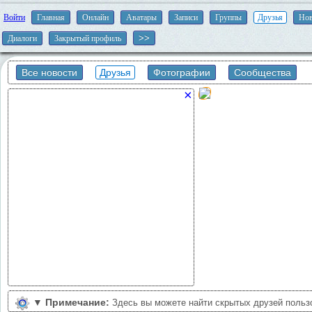
Войти
Главная
Онлайн
Аватары
Записи
Группы
Друзья
Нов
Диалоги
Закрытый профиль
Все новости
Друзья
Фотографии
Сообщества
×
▼
Примечание:
Здесь вы можете найти скрытых друзей польз