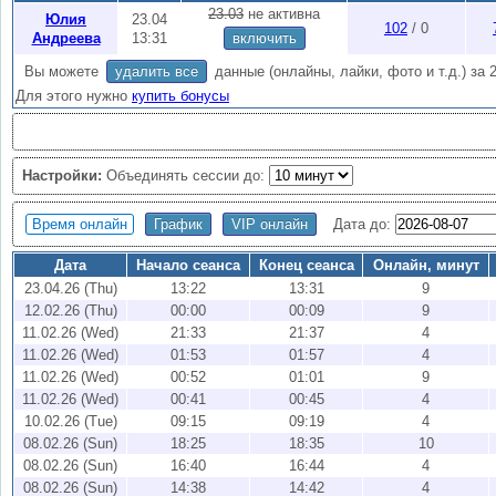
онлайн
.
23.03
не активна
Юлия
23.04
102
/ 0
Внимание:
Активность 2 недели, чтобы продлить
купите бонусы
(1 
Андреева
13:31
включить
хранятся
3
месяца, вы можете скачать все онлайны по кнопке "Export"
Вы можете
удалить все
данные (онлайны, лайки, фото и т.д.) за 
Для этого нужно
купить бонусы
Настройки:
Объединять сессии до:
Время онлайн
График
VIP онлайн
Дата до:
Дата
Начало сеанса
Конец сеанса
Онлайн, минут
23.04.26 (Thu)
13:22
13:31
9
12.02.26 (Thu)
00:00
00:09
9
11.02.26 (Wed)
21:33
21:37
4
11.02.26 (Wed)
01:53
01:57
4
11.02.26 (Wed)
00:52
01:01
9
11.02.26 (Wed)
00:41
00:45
4
10.02.26 (Tue)
09:15
09:19
4
08.02.26 (Sun)
18:25
18:35
10
08.02.26 (Sun)
16:40
16:44
4
08.02.26 (Sun)
14:38
14:42
4